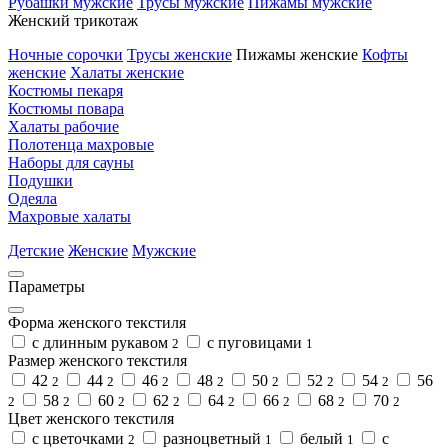
Рубашки мужские
Трусы мужские
Пижамы мужские
Женский трикотаж
Ночные сорочки
Трусы женские
Пижамы женские
Кофты
женские
Халаты женские
Костюмы пекаря
Костюмы повара
Халаты рабочие
Полотенца махровые
Наборы для сауны
Подушки
Одеяла
Махровые халаты
Детские
Женские
Мужские
Параметры
Форма женского текстиля
с длинным рукавом
с пуговицами
2
1
Размер женского текстиля
42
44
46
48
50
52
54
56
2
2
2
2
2
2
2
58
60
62
64
66
68
70
2
2
2
2
2
2
2
2
Цвет женского текстиля
с цветочками
разноцветный
белый
с
2
1
1